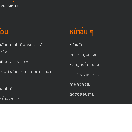
ระนครเหนือ
ด่วน
หน้าอื่น ๆ
าลัยเทคโนโลยีพระจอมเกล้า
หน้าหลัก
หนือ
เกี่ยวกับศูนย์วิจัยฯ
l บุคลากร มจพ.
หลักสูตรฝึกอบรม
เงินสวัสดิการเกี่ยวกับการรักษา
ข่าวสารและกิจกรรม
ภาพกิจกรรม
ออนไลน์
ติดต่อสอบถาม
ู้อำนวยการ
ละฝึกอบรมทรัพยากรมนุษย์เพื่ออุตสาหกรรม มหาวิทยาลัยเทคโนโลยีพระ