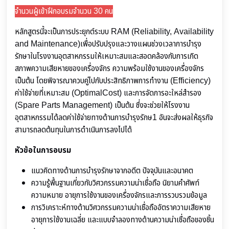
จำนวนผู้เข้าฝึกอบรมจำนวน 30 คน
หลักสูตรนี้จะเป็นการประยุกต์ระบบ RAM (Reliability, Availability
and Maintenance)เพื่อปรับปรุงและวางแผนช่วงเวลาการบำรุง
รักษาในโรงงานอุตสาหกรรมให้เหมาะสมและสอดคล้องกับการเกิด
สภาพความเสียหายของเครื่องจักร ความพร้อมใช้งานของเครื่องจักร
เป็นต้น โดยพิจารณาควบคู่ไปกับประสิทธิภาพการทำงาน (Efficiency)
ค่าใช้จ่ายที่เหมาะสม (OptimalCost) และการจัดการอะใหล่สำรอง
(Spare Parts Management) เป็นต้น ซึ่งจะช่วยให้โรงงาน
อุตสาหกรรมได้ลดค่าใช้จ่ายทางด้านการบำรุงรักษ1 อันจะส่งผลให้ธุรกิจ
สามารถลดต้นทุนในการดำเนินการลงไปได้
หัวข้อในการอบรม
แนวคิดทางด้านการบำรุงรักษาจากอดีต ปัจจุบันและอนาคต
ความรู้พื้นฐานเกี่ยวกับวิศวกรรมความน่าเชื่อถือ นิยามคำศัพท์
ความหมาย อายุการใช้งานของเครื่องจักรและการรวบรวมข้อมูล
การวิเคราะห์ทางด้านวิศวกรรมความน่าเชื่อถืออัตราความเสียหาย
อายุการใช้งานเฉลี่ย และแบบจำลองทางด้านความน่าเชื่อถือของชิ้น