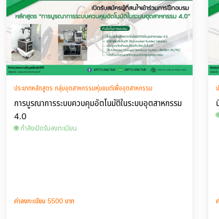
ประเภทหลักสูตร กลุ่มอุตสาหกรรมหุ่นยนต์เพื่ออุตสาหกรรม
ป
การบูรณาการระบบควบคุมอัตโนมัติในระบบอุตสาหกรรม
4.0

🌐 กำลังเปิดรับลงทะเบียน
ค่าลงทะเบียน 5500 บาท
ค