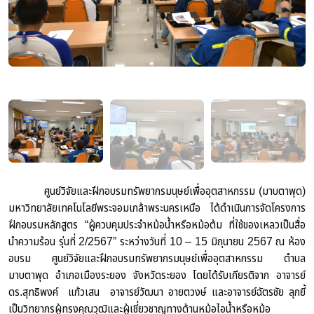
ศูนย์วิจัยและฝึกอบรมทรัพยากรมนุษย์เพื่ออุตสาหกรรม (มาบตาพุด)
มหาวิทยาลัยเทคโนโลยีพระจอมเกล้าพระนครเหนือ ได้ดำเนินการจัดโครงการ
ฝึกอบรมหลักสูตร “ผู้ควบคุมประจำหม้อน้ำหรือหม้อต้ม ที่ใช้ของเหลวเป็นสื่อ
นำความร้อน รุ่นที่ 2/2567” ระหว่างวันที่ 10 – 15 มิถุนายน 2567 ณ ห้อง
อบรม ศูนย์วิจัยและฝึกอบรมทรัพยากรมนุษย์เพื่ออุตสาหกรรม ตำบล
มาบตาพุด อำเภอเมืองระยอง จังหวัดระยอง โดยได้รับเกียรติจาก อาจารย์
ดร.สุทธิพงค์ แก้วเสน อาจารย์วัฒนา อายตวงษ์ และอาจารย์ฉัตรชัย ลุกยี้
เป็นวิทยากรผู้ทรงคุณวุฒิและผู้เชี่ยวชาญทางด้านหม้อไอน้ำหรือหม้อ